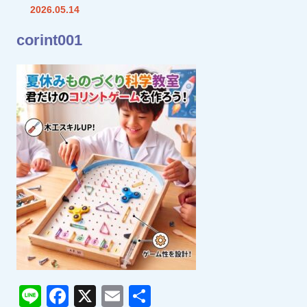
2026.05.14
corint001
Line
Facebook
X
Email
共