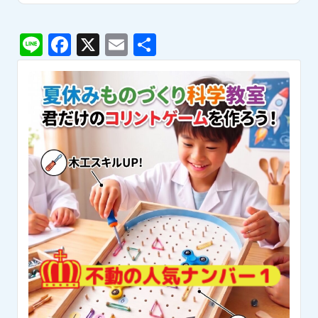
Line
Facebook
X
Email
共
有