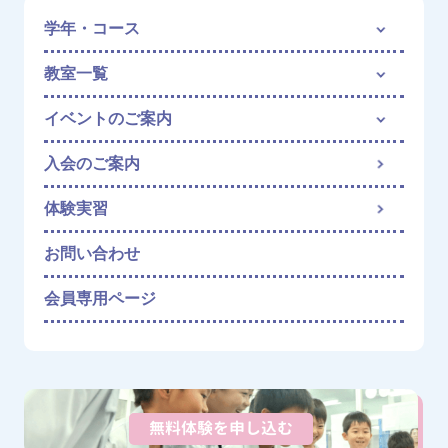
す。
参加確定メールにて実習費のお支払い用のURLをご案内
学年・コース
します。期日までにお支払い手続きをお願いいたしま
す。
教室一覧
参加確定メールは「no-reply@service-dgft.com」からお
送りします。@service-dgft.comからのメールが受信でき
イベントのご案内
るように設定をお願いいたします。
※お申し込み時点では参加確定ではありませんのでご注
入会のご案内
意ください。
体験実習
STEP3 参加費のお支払い
参加確定メールをご確認の上、参加費のお支払いをお願
お問い合わせ
いいたします。
会員専用ページ
無料体験を申し込む