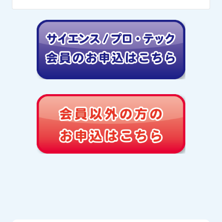
サイエンス倶楽部会員専用サイト
サイエンス倶楽部会員専用サイト
から承ります。
内お問い合わせフォー
の方
ムより承ります。また、直接教室にてお問い合わせてい
ページ下部「サイエンス倶楽部会員、プロ・テック倶楽
会員以外の方
ただくことも可能です。
部会員お申込みはこちら」をクリックし、サイエンス倶
「お申込み完了メール」に記載されているURLをクリッ
楽部会員専用サイトからご予約ください。
会員以外の方
クし、「キャンセルフォーム」から承ります。
一般の方用お問い合わせフォーム
より承ります。
会員以外の方
※お申し込み者の都合により参加を取り消される場合、
※こちらはお問い合わせフォームです。申込みフォーム
ページ下部「会員以外の方のお申込みはこちら」をクリ
キャンセル料をいただきますのでご注意ください。キャ
ではありませんので、お間違いないように。
ックし、お申込みフォームからご予約ください。
ンセル料は、以下の期日より発生します。
※返答に3営業日程度かかることがあります。予めご了承
※先着順で受付し、定員に達した場合は申込期限前に締
キャンセル依頼日
キャンセル料
ください。
切らせていただきます。
※実習開催日3日前でインターネットからの申込受付締め
前日～当日実習開始前
参加費用の50％
切りとなります。締め切り後のお申込希望は直接開催教
室までご連絡ください。
無連絡不参加および実習開始後
参加費用の100％
※予約完了後に「お申込み完了メール」をお送りいたし
ます。@science-club.co.jp からのメールが受信できるよ
うに設定をお願いいたします。
STEP2 参加確定のお知らせ
参加確定のご連絡をメールにてお送りいたします。持ち
物等の詳細も、確定の方へメールにてお知らせいたしま