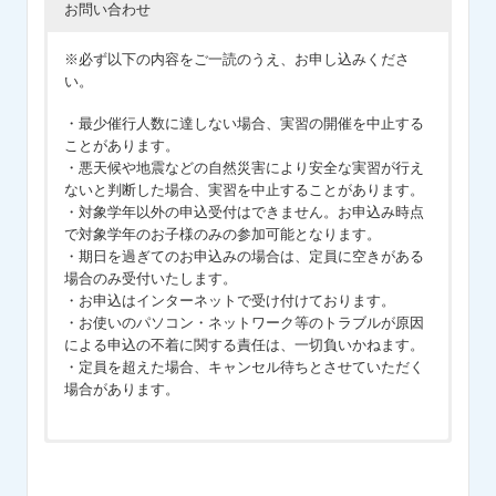
お問い合わせ
※必ず以下の内容をご一読のうえ、お申し込みくださ
い。
・最少催行人数に達しない場合、実習の開催を中止する
ことがあります。
・悪天候や地震などの自然災害により安全な実習が行え
ないと判断した場合、実習を中止することがあります。
・対象学年以外の申込受付はできません。お申込み時点
で対象学年のお子様のみの参加可能となります。
・期日を過ぎてのお申込みの場合は、定員に空きがある
場合のみ受付いたします。
・お申込はインターネットで受け付けております。
・お使いのパソコン・ネットワーク等のトラブルが原因
による申込の不着に関する責任は、一切負いかねます。
・定員を超えた場合、キャンセル待ちとさせていただく
場合があります。
サイエンス倶楽部、プロ・テック倶楽部会員
サイエンス倶楽部、プロ・テック倶楽部会員
STEP1 ご予約
の方
の方
サイエンス倶楽部、プロ・テック倶楽部会員