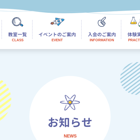
教室一覧
イベントのご案内
入会のご案内
体験
CLASS
EVENT
INFORMATION
PRACT
部教室（中野）
座教室（26年7月開校）
由が丘教室
橋教室
つじヶ丘教室
田教室
立教室
お知らせ
ラム
浜教室
グラム
NEWS
沢教室