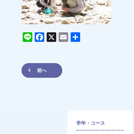
Line
Facebook
X
Email
共
有
前へ
学年・コース