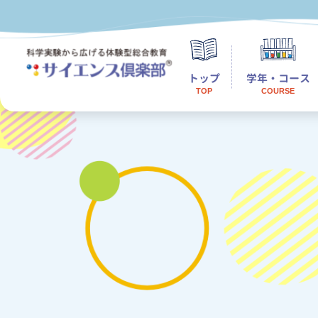
トップ
学年・コース
TOP
COURSE
本
幼児
銀
小学1～3年生
自
小学4～6年生
板
中学生
つ
町
国
理科実験教育プログ
横
ものづくり教育プロ
藤